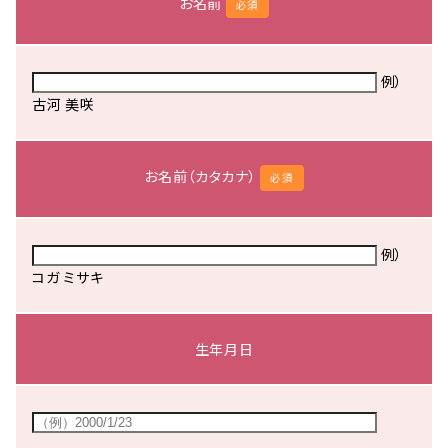
お名前
必須
例）
古河 美咲
お名前（カタカナ）
必須
例）
コガ ミサキ
生年月日